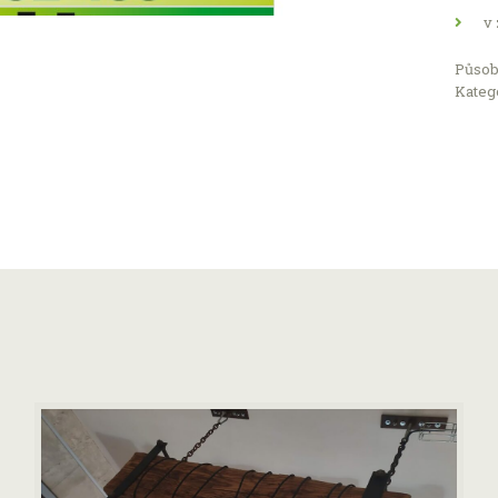
v 
Působ
Katego