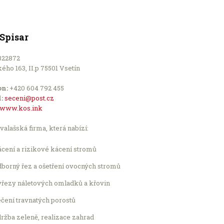
 Spisar
322872
ého 163, II.p 75501 Vsetín
on:
+420 604 792 455
:
seceni@post.cz
www.kos.ink
alašská firma, která nabízí:
cení a rizikové kácení stromů
borný řez a ošetření ovocných stromů
ýřezy náletových omladků a křovin
čení travnatých porostů
ržba zeleně, realizace zahrad