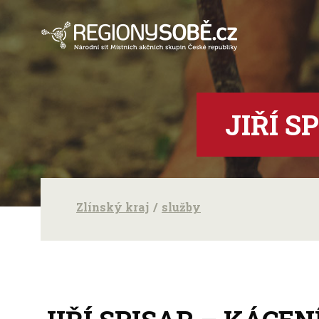
JIŘÍ S
Zlínský kraj
služby