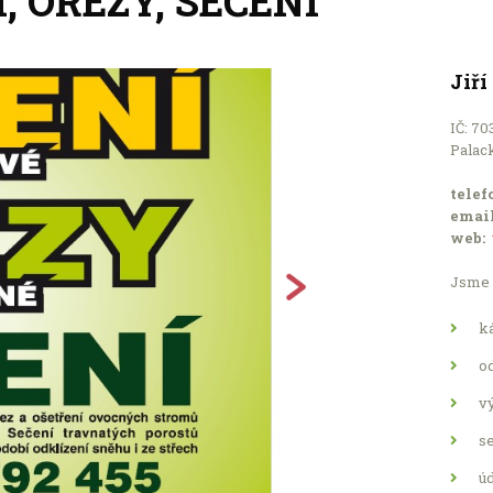
, OŘEZY, SEČENÍ
Jiří
IČ: 70
Palack
telef
email
web:
Jsme v
ká
od
v
se
úd