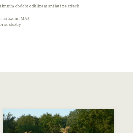
zimním období odklízení sněhu i ze střech
í na území MAS:
rie: služby
Leaflet
Počet podniků v nabídce: 2504