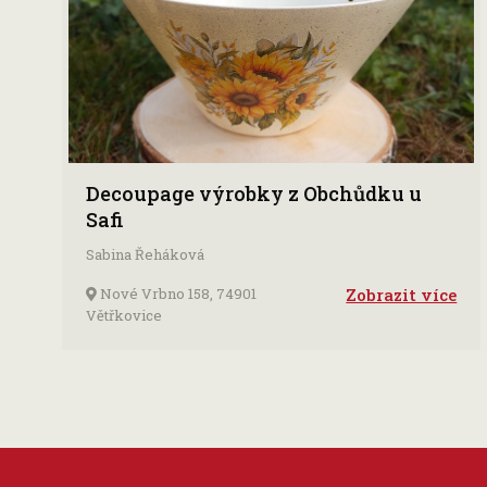
Decoupage výrobky z Obchůdku u
Safi
Sabina Řeháková
Nové Vrbno 158, 74901
Zobrazit více
Větřkovice