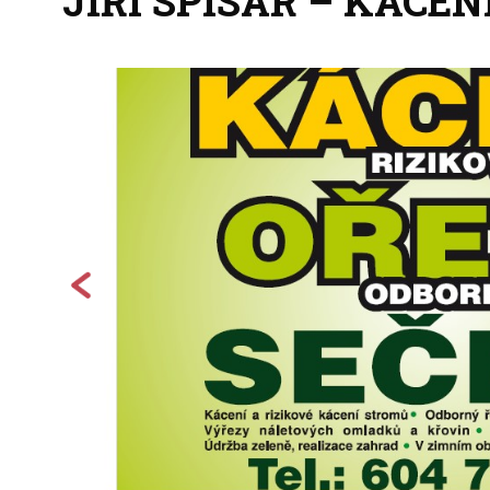
JIŘÍ SPISAR – KÁCENÍ
+
−