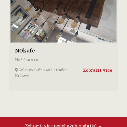
NOkafe
Nožička s.r.o.
Čelakovského 487. Hradec
Zobrazit více
Králové
Zobrazit více podobných podniků
→