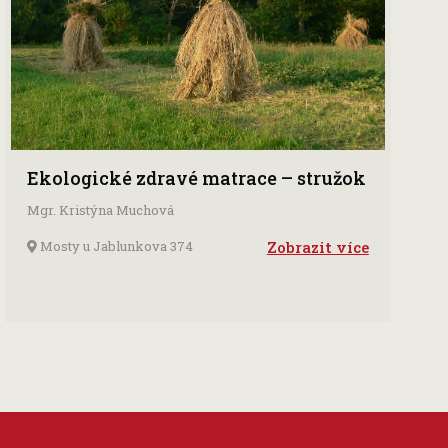
Ekologické zdravé matrace – stružok
Mgr. Kristýna Muchová
Mosty u Jablunkova 374
Zobrazit více