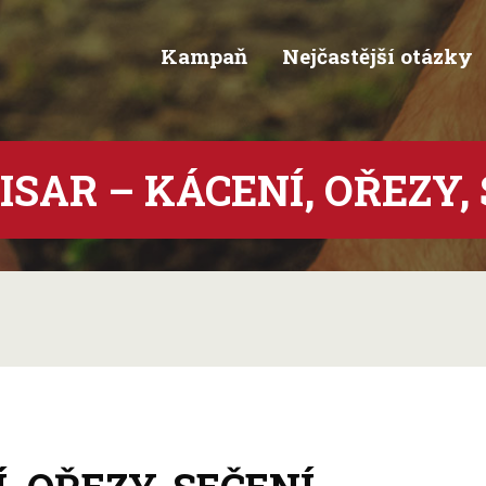
Kampaň
Nejčastější otázky
PISAR – KÁCENÍ, OŘEZY,