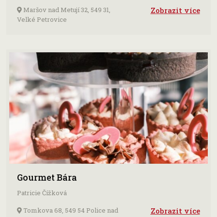
Maršov nad Metují 32, 549 31,
Zobrazit více
Velké Petrovice
Gourmet Bára
Patricie Čížková
Tomkova 68, 549 54 Police nad
Zobrazit více