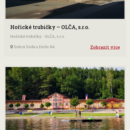
Hořické trubičky – OLČA, s.r.o.
Hořické trubičky - OLČA, s.r.o.
Dobrá Voda u Hořic 84
Zobrazit více