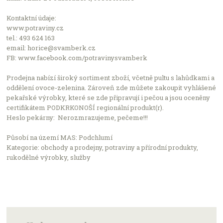
Počet podniků v nabídce: 2504
Kontaktní údaje:
www.potraviny.cz
tel.: 493 624 163
email: horice@svamberk.cz
FB: www.facebook.com/potravinysvamberk
Prodejna nabízí široký sortiment zboží, včetně pultu s lahůdkami a
oddělení ovoce-zelenina. Zároveň zde můžete zakoupit vyhlášené
pekařské výrobky, které se zde připravují i pečou a jsou oceněny
certifikátem PODKRKONOŠÍ regionální produkt(r).
Heslo pekárny: Nerozmrazujeme, pečeme!!!
Působí na území MAS: Podchlumí
Kategorie: obchody a prodejny, potraviny a přírodní produkty,
rukodělné výrobky, služby