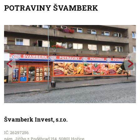
POTRAVINY ŠVAMBERK
+
−
Švamberk Invest, s.r.o.
IČ: 26297256
Leaflet
nám. Jiřího z Poděbrad 154, 50801 Hořice