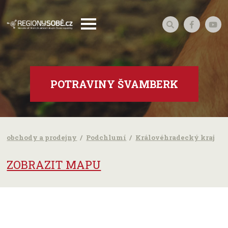
POTRAVINY ŠVAMBERK
obchody a prodejny
Podchlumí
Královéhradecký kraj
ZOBRAZIT MAPU