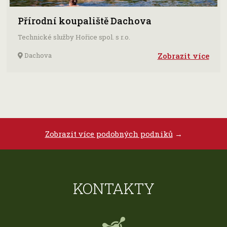
Přírodní koupaliště Dachova
Technické služby Hořice spol. s r.o.
Dachova
Zobrazit více
Zobrazit více podobných podniků
→
KONTAKTY