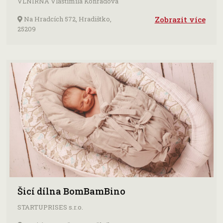
VLNÍRNA Vlastimila Konrádová
Na Hradcích 572, Hradištko,
Zobrazit více
25209
Šicí dílna BomBamBino
STARTUPRISES s.r.o.