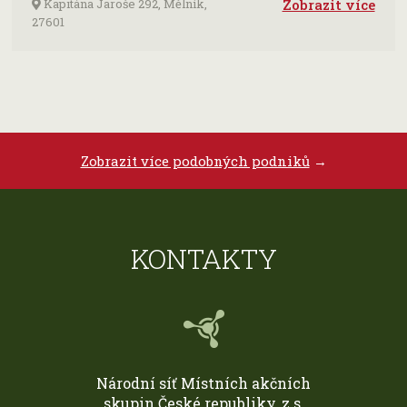
Kapitána Jaroše 292, Mělník,
Zobrazit více
27601
Zobrazit více podobných podniků
→
KONTAKTY
Národní síť Místních akčních
skupin České republiky, z.s.