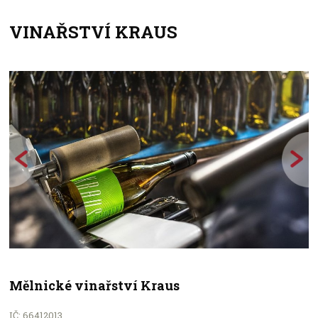
VINAŘSTVÍ KRAUS
+
−
Mělnické vinařství Kraus
IČ: 66412013