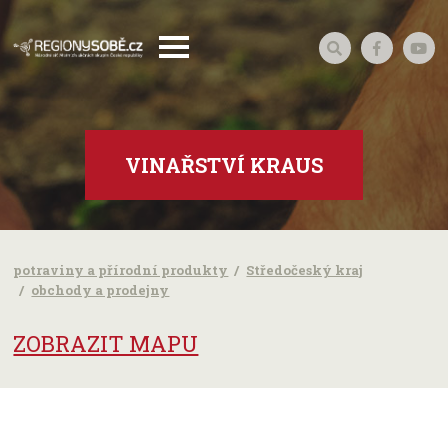
VINAŘSTVÍ KRAUS
potraviny a přírodní produkty
Středočeský kraj
obchody a prodejny
ZOBRAZIT MAPU