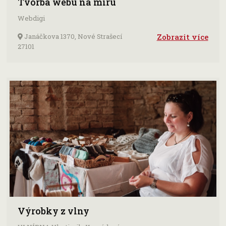
Tvorba webu na míru
Webdigi
Janáčkova 1370, Nové Strašecí
Zobrazit více
27101
Výrobky z vlny