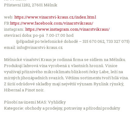
Leaflet
Přístavní 1282, 27601 Mělník
Počet podniků v nabídce: 2504
web:
https://www.vinarstvi-kraus.cz/index.html
FB:
https://www.facebook.com/vinarstvikraus/
instagram:
https://www.instagram.com/vinarstvikraus/
otevírací doba: po-pá 7.00-17.00 hod
(případně po telefonické dohodě – 315 670 062, 733 327 075)
email: info@vinarstvi-kraus.cz
Mělnické vinařství Kraus je rodinná firma se sídlem na Mělníku.
Produkují lahvová vína vyrobená z vlastních hroznů. Vinice
využívají příznivého mikroklimatu blízkosti řeky Labe, leží na
mírných jihozápadních svazích. Většinu sortimentu tvoří bílá vína.
Z širší odrůdové skladby mají největší význam Ryzlink rýnský,
Hibernal a Pinot noir.
Působí na území MAS: Vyhlídky
Kategorie: obchody a prodejny, potraviny a přírodní produkty