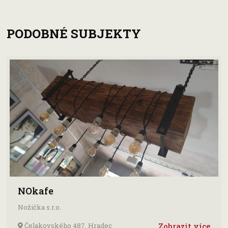
PODOBNÉ SUBJEKTY
NOkafe
Nožička s.r.o.
Čelakovského 487. Hradec
Zobrazit více