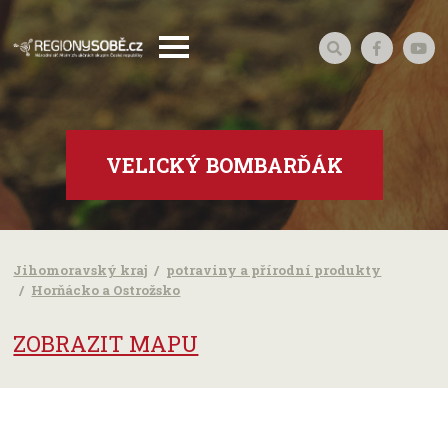
VELICKÝ BOMBARĎÁK
Jihomoravský kraj
potraviny a přírodní produkty
Horňácko a Ostrožsko
ZOBRAZIT MAPU