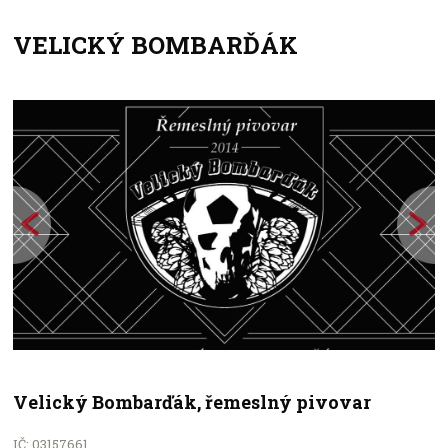
VELICKÝ BOMBARĎÁK
+
−
Velický Bombarďák, řemeslný pivovar
IČ: 03157661