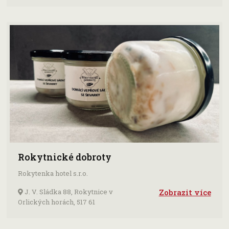
Rokytnické dobroty
Rokytenka hotel s.r.o.
J. V. Sládka 88, Rokytnice v
Zobrazit více
Orlických horách, 517 61