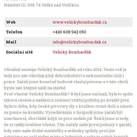
Leaflet
Náměstí 111, 696 74 Velká nad Veličkou
Počet podniků v nabídce: 2504
Web
www.velickybombardak.cz
Telefon
+420 608 942 050
Mail
info@velickybombardak.cz
Sociální sítě
Velický Bombarďák
Oficiálně existuje Velický Bombarďák od roku 2014. Tento rok je
tedy pro nás všechny plný dobrodružství a nekonečného úsilí i
práce. Začali jsme konečně budovat vlastní pivovar a v tuto chvíli
byste nás zřejmě našli na stavbě.
Proč vlastně Velický Bombarďák? Když jsme začínali, byla to spíše
taková recese a nadšení z rostoucí vnitřní potřeby po kvalitě piva.
Byla to doba, kdy české pivovary šly s kvalitou strmě dolů a sázelo
se pouze na kvantitu. Vysedáváním v hospodě jsme začali být
znechucení, obzvláště když se pivo nedalo pít. Řekli jsme si tedy,
že si raději uvaříme vlastní. Tím začaly naše první pokusy v garáži,
kdy nám naše drahé manželky a milenky spílaly, proč jim
zabíráme na celé týdny místa v lednicích a cože to v těch hrncích