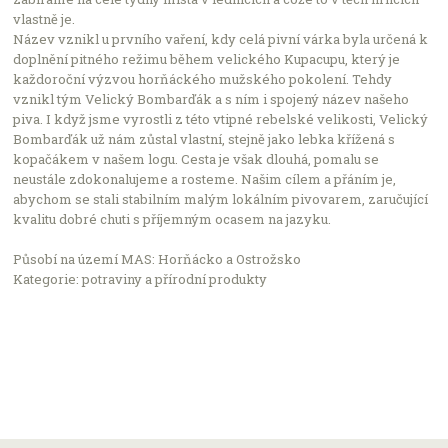
vlastně je.
Název vznikl u prvního vaření, kdy celá pivní várka byla určená k
doplnění pitného režimu během velického Kupacupu, který je
každoroční výzvou horňáckého mužského pokolení. Tehdy
vznikl tým Velický Bombarďák a s ním i spojený název našeho
piva. I když jsme vyrostli z této vtipné rebelské velikosti, Velický
Bombarďák už nám zůstal vlastní, stejně jako lebka křížená s
kopačákem v našem logu. Cesta je však dlouhá, pomalu se
neustále zdokonalujeme a rosteme. Našim cílem a přáním je,
abychom se stali stabilním malým lokálním pivovarem, zaručující
kvalitu dobré chuti s příjemným ocasem na jazyku.
Působí na území MAS: Horňácko a Ostrožsko
Kategorie: potraviny a přírodní produkty