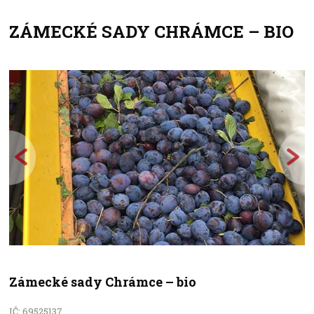
ZÁMECKÉ SADY CHRÁMCE – BIO
+
−
Zámecké sady Chrámce – bio
IČ: 69525137