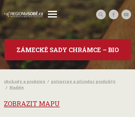
ZÁMECKÉ SADY CHRÁMCE – BIO
obchody a prodejny
potraviny a přírodní produkty
Naděje
ZOBRAZIT MAPU