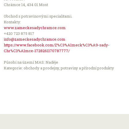
Leaflet
Chrámce 14, 434 01 Most
Počet podniků v nabídce: 2504
Obchod s potravinovými specialitami.
Kontakty:
www.zameckesadychramce.com
+420 723 875 817
info@zameckesadychramce.com
https://www.facebook.com/Z%C3%A1meck%C3%A9-sady-
Chr%C3%A1mce-1728261170787777/
Působí na území MAS: Naděje
Kategorie: obchody a prodejny, potraviny a přírodní produkty