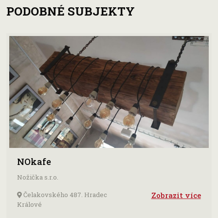
PODOBNÉ SUBJEKTY
NOkafe
Nožička s.r.o.
Čelakovského 487. Hradec
Zobrazit více
Králové