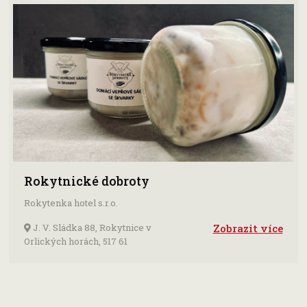
Rokytnické dobroty
Rokytenka hotel s.r.o.
J. V. Sládka 88, Rokytnice v
Zobrazit více
Orlických horách, 517 61