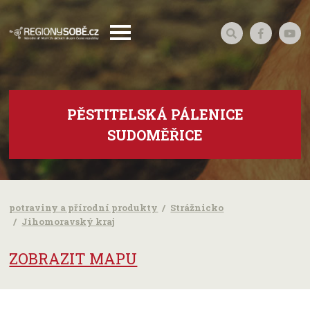
PĚSTITELSKÁ PÁLENICE
SUDOMĚŘICE
potraviny a přírodní produkty
Strážnicko
Jihomoravský kraj
ZOBRAZIT MAPU