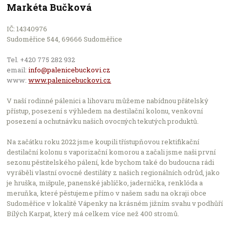
Markéta Bučková
Leaflet
IČ: 14340976
Sudoměřice 544, 69666 Sudoměřice
Počet podniků v nabídce: 2504
Tel. +420 775 282 932
email:
info@palenicebuckovi.cz
www:
www.palenicebuckovi.cz
V naší rodinné pálenici a lihovaru můžeme nabídnou přátelský
přístup, posezení s výhledem na destilační kolonu, venkovní
posezení a ochutnávku našich ovocných tekutých produktů.
Na začátku roku 2022 jsme koupili třístupňovou rektifikační
destilační kolonu s vaporizační komorou a začali jsme naši první
sezonu pěstitelského pálení, kde bychom také do budoucna rádi
vyráběli vlastní ovocné destiláty z našich regionálních odrůd, jako
je hruška, mišpule, panenské jablíčko, jadernička, renklóda a
meruňka, které pěstujeme přímo v našem sadu na okraji obce
Sudoměřice v lokalitě Vápenky na krásném jižním svahu v podhůří
Bílých Karpat, který má celkem více než 400 stromů.