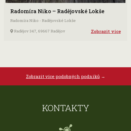
Radomíra Niko – Radějovské Lokše
Radomíra Niko - Radějovské Lokše
Radějov 347, 69667 Radějov
Zobrazit více
Zobrazit více podobných podniků
→
KONTAKTY