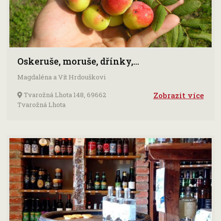
Oskeruše, moruše, dřínky,…
Magdaléna a Vít Hrdouškovi
Tvarožná Lhota 148, 69662
Zobrazit více
Tvarožná Lhota