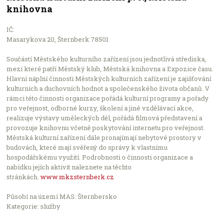
knihovna
Leaflet
IČ:
Počet podniků v nabídce: 2504
Masarykova 20, Šternberk 78501
Součástí Městského kulturního zařízení jsou jednotlivá střediska,
mezi které patří Městský klub, Městská knihovna a Expozice času.
Hlavní náplní činnosti Městsk
ých kulturních zařízení je zajišťování
kulturních a duchovních hodnot a společenského života občanů. V
rámci této činnosti organizace pořádá kulturní programy a pořady
pro veřejnost, odborné kurzy, školení a jiné vzdělávací akce,
realizuje výstavy uměleckých děl, pořádá filmová představení a
provozuje knihovnu včetně poskytování internetu pro veřejnost.
Městská kulturní zařízení dále pronajímají nebytové prostory v
budovách, které mají svěřený do správy k vlastnímu
hospodářskému využití. Podrobnosti o činnosti organizace a
nabídku jejích aktivit naleznete na těchto
stránkách.
www.mkzsternberk.cz
Působí na území MAS: Šternbersko
Kategorie: služby