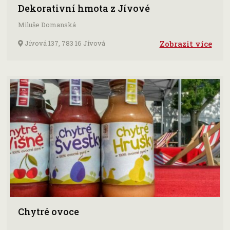
Dekorativní hmota z Jívové
Miluše Domanská
Jívová 137, 783 16 Jívová
Zobrazit více
Chytré ovoce