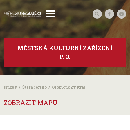
MĚSTSKÁ KULTURNÍ ZAŘÍZENÍ
P. O.
služby
Šternbersko
Olomoucký kraj
ZOBRAZIT MAPU