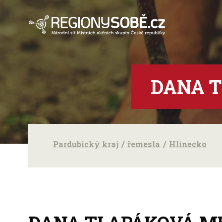
DANA 
Pardubický kraj
řemesla
Hlinecko