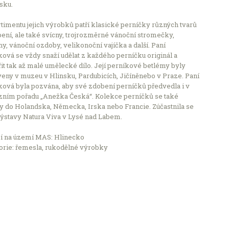
sku.
timentu jejich výrobků patří klasické perníčky různých tvarů
ení, ale také svícny, trojrozměrné vánoční stromečky,
y, vánoční ozdoby, velikonoční vajíčka a další. Paní
ová se vždy snaží udělat z každého perníčku originál a
it tak až malé umělecké dílo. Její perníkové betlémy byly
eny v muzeu v Hlinsku, Pardubicích, Jičíněnebo v Praze. Paní
Leaflet
ková byla pozvána, aby své zdobení perníčků předvedla i v
izním pořadu „Anežka Česká“. Kolekce perníčků se také
y do Holandska, Německa, Irska nebo Francie. Zúčastnila se
Počet podniků v nabídce: 2504
výstavy Natura Viva v Lysé nad Labem.
í na území MAS: Hlinecko
orie: řemesla, rukodělné výrobky