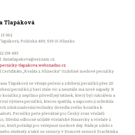
a Tlapáková
5 15 962
lapáková, Poličská 489, 539 01 Hlinsko
722 158 483
l: danatlapakova@seznam.cz
ernicky-tlapakova.websnadno.cz
l Certifikátu „Kvalita z Hlinecka“ Ozdobné medové perníčky
Dana Tlapáková se věnuje pečení a zdobení perníčků přes 20
dobení perníčků ji baví stále víc a neustále má nové nápady. K
 koníčku ji nepřímo přivedl její tatínek, který byl cukrářem a
rvní výstava perníčků, kterou spatřila, a naprosto ji uchvátila.
tech zdokonalování techniky dovedla svého koníčka k
alosti. Perníčky peče převážně pro Český svaz včelařů
o, Střední odborné učiliště včelařské Nasavrky a včelaře z
ic, kteří pořádají pro veřejnost medové dny. Ráda je zdobí s
 nebo studenty a také se seniory v Domově seniorů Drachtinka