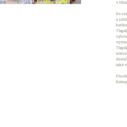
v Hlin
Do sor
a zdob
betlém
Tlapák
vytvoř
vystav
Tlapá
telev
dostal
také 
Působ
Kateg