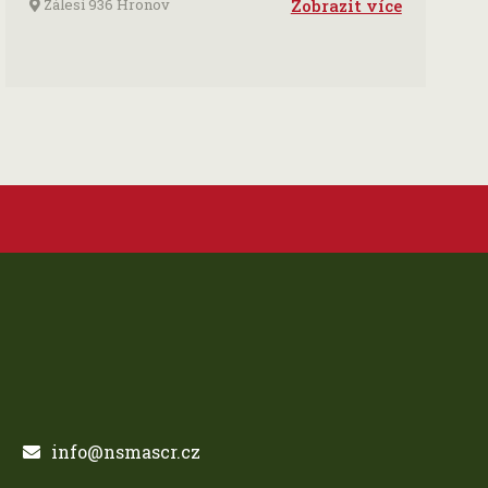
Zálesí 936 Hronov
Zobrazit více
info@nsmascr.cz