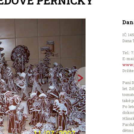
EDOVÉ PERNÍČKY
Dan
IČ: 14
Dana T
Tel.: 
E-mai
www.p
Držite
Paní 
let. Z
tomuto
také p
Po le
dokon
Hlinsk
Pardub
dětmi