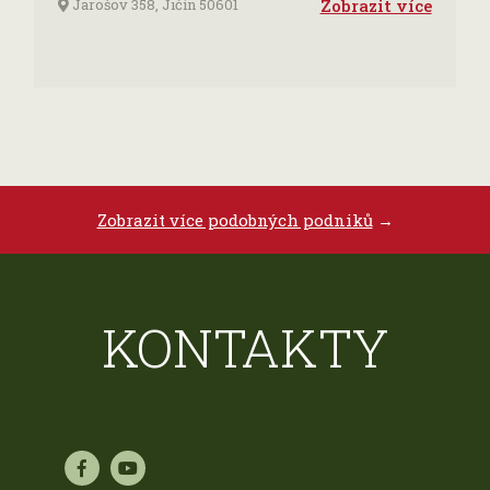
Jarošov 358, Jičín 50601
Zobrazit více
Zobrazit více podobných podniků
→
KONTAKTY