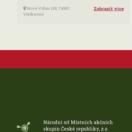
Nové Vrbno 158, 74901
Zobrazit více
Větřkovice
Národní síť Místních akčních
skupin České republiky, z.s.