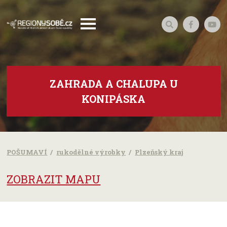
ZAHRADA A CHALUPA U
KONIPÁSKA
POŠUMAVÍ
rukodělné výrobky
Plzeňský kraj
ZOBRAZIT MAPU