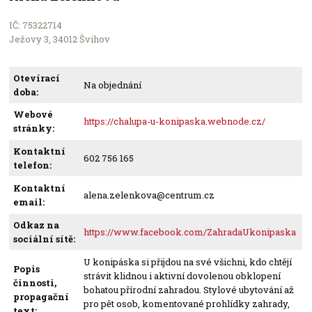
Leaflet
IČ: 75322714
Ježovy 3, 34012 Švihov
Počet podniků v nabídce: 2504
Otevírací
Na objednání
doba:
Webové
https://chalupa-u-konipaska.webnode.cz/
stránky:
Kontaktní
602 756 165
telefon:
Kontaktní
alena.zelenkova@centrum.cz
email:
Odkaz na
https://www.facebook.com/ZahradaUkonipaska
sociální sítě:
U konipáska si přijdou na své všichni, kdo chtějí
Popis
strávit klidnou i aktivní dovolenou obklopení
činnosti,
bohatou přírodní zahradou. Stylové ubytování až
propagační
pro pět osob, komentované prohlídky zahrady,
text: