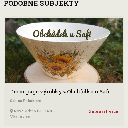
PODOBNÉ SUBJEKTY
Decoupage výrobky z Obchůdku u Safi
Sabina Řeháková
Nové Vrbno 158, 74901
Zobrazit více
Větřkovice