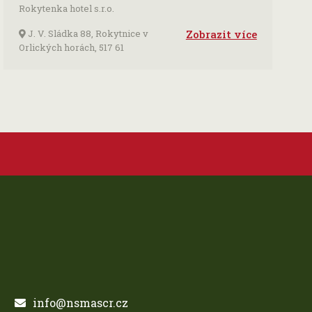
Rokytenka hotel s.r.o.
J. V. Sládka 88, Rokytnice v
Zobrazit více
Orlických horách, 517 61
info@nsmascr.cz