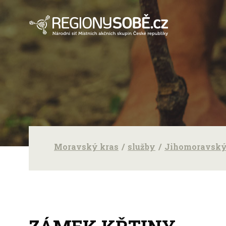
Moravský kras
služby
Jihomoravský