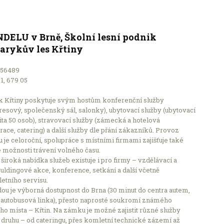
DELU v Brně, Školní lesní podnik
arykův les Křtiny
156489
 1, 679 05
 Křtiny poskytuje svým hostům konferenční služby
esový, společenský sál, salonky), ubytovací služby (ubytovací
ta 50 osob), stravovací služby (zámecká a hotelová
race, catering) a další služby dle přání zákazníků. Provoz
je celoroční, spolupráce s místními firmami zajišťuje také
 možnosti trávení volného času.
široká nabídka služeb existuje i pro firmy – vzdělávací a
ldingové akce, konference, setkání a další včetně
etního servisu.
u je výborná dostupnost do Brna (30 minut do centra autem,
 autobusová linka), přesto naprosté soukromí známého
ho místa – Křtin. Na zámku je možné zajistit různé služby
druhu – od cateringu, přes komletní technické zázemí až