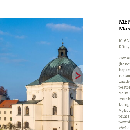
MEN
Mas
IČ: 62
Křtiny
Zámek
(kongr
kapaci
restau
zámku 
pestré
Velmi 
teambu
kompl
Výhodo
přímá
poutní
všeho 