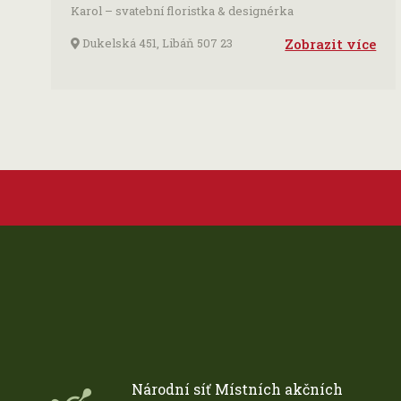
Karol – svatební floristka & designérka
Dukelská 451, Libáň 507 23
Zobrazit více
Národní síť Místních akčních