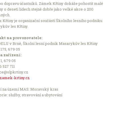
po dopravu účastníků. Zámek Křtiny dokáže pohostit malé
y o deseti lidech stejně dobře jako velké akce o 200
mných.
Křtiny je organizační součástí Školního lesního podniku
kův les Křtiny.
kt na provozovatele:
LU v Brně, Školní lesní podnik Masarykův les Křtiny
Leaflet
 175, 679 05
a zařízení:
 1, 679 05
Počet podniků v nabídce: 2504
16 527 711
ce@slpkrtiny.cz
amek-krtiny.cz
í na území MAS: Moravský kras
rie: služby, stravování a ubytování