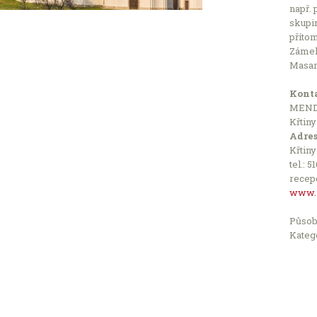
např. 
skupin
příto
Zámek 
Masary
Konta
MENDE
Křtiny
Adres
Křtiny
tel.: 5
recep
www.z
Působ
Katego