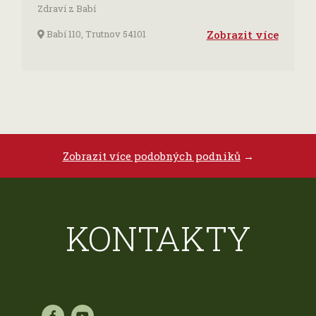
Zdraví z Babí
Babí 110, Trutnov 54101
Zobrazit více
Zobrazit více podobných podniků
→
KONTAKTY