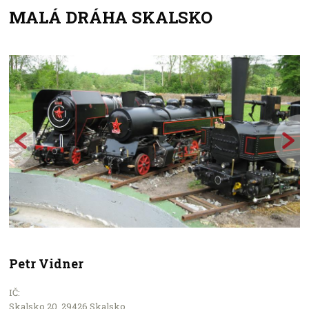
MALÁ DRÁHA SKALSKO
+
−
Petr Vidner
IČ:
Leaflet
Skalsko 20, 29426 Skalsko