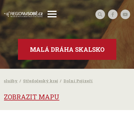
MALÁ DRÁHA SKALSKO
služby
Středočeský kraj
Dolní Pojizeří
ZOBRAZIT MAPU