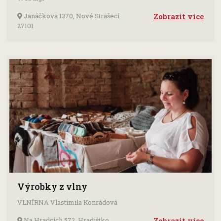
Janáčkova 1370, Nové Strašecí
Zobrazit více
27101
Výrobky z vlny
VLNÍRNA Vlastimila Konrádová
Na Hradcích 572, Hradištko,
Zobrazit více