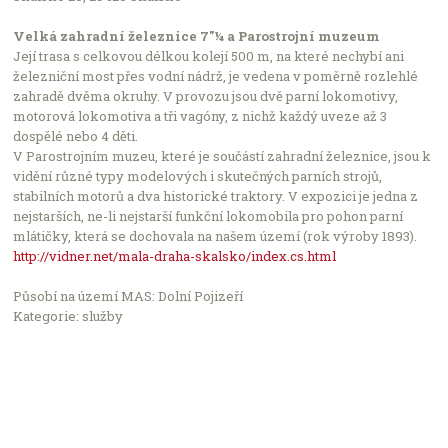
Počet podniků v nabídce: 2504
Velká zahradní železnice 7″¼ a Parostrojní muzeum
Její trasa s celkovou délkou kolejí 500 m, na které nechybí ani
železniční most přes vodní nádrž, je vedena v poměrně rozlehlé
zahradě dvěma okruhy. V provozu jsou dvě parní lokomotivy,
motorová lokomotiva a tři vagóny, z nichž každý uveze až 3
dospělé nebo 4 děti.
V Parostrojním muzeu, které je součástí zahradní železnice, jsou k
vidění různé typy modelových i skutečných parních strojů,
stabilních motorů a dva historické traktory. V expozici je jedna z
nejstarších, ne-li nejstarší funkční lokomobila pro pohon parní
mlátičky, která se dochovala na našem území (rok výroby 1893).
http://vidner.net/mala-draha-skalsko/index.cs.html
Působí na území MAS: Dolní Pojizeří
Kategorie: služby