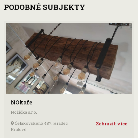
PODOBNÉ SUBJEKTY
NOkafe
Nožička s.r.o.
Čelakovského 487. Hradec
Zobrazit více
Králové