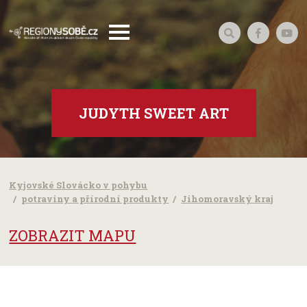
JUDYTH SWEET ART
Kyjovské Slovácko v pohybu
potraviny a přírodní produkty
Jihomoravský kraj
ZOBRAZIT MAPU