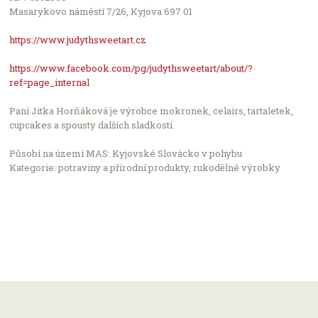
Leaflet
Masarykovo náměstí 7/26, Kyjova 697 01
Počet podniků v nabídce: 2504
https://www.judythsweetart.cz
https://www.facebook.com/pg/judythsweetart/about/?
ref=page_internal
Paní Jitka Horňáková je výrobce mokronek, celairs, tartaletek,
cupcakes a spousty dalších sladkostí.
Působí na území MAS: Kyjovské Slovácko v pohybu
Kategorie: potraviny a přírodní produkty, rukodělné výrobky