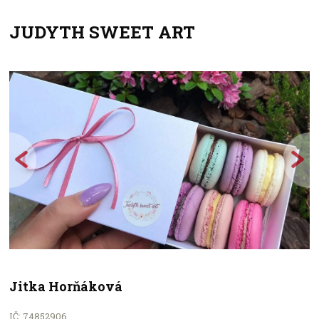
JUDYTH SWEET ART
+
−
Jitka Horňáková
IČ: 74852906