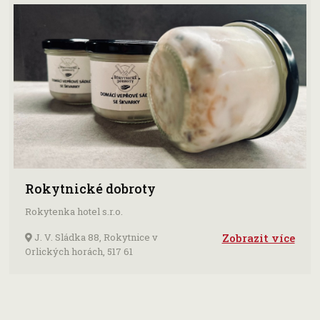
Rokytnické dobroty
Rokytenka hotel s.r.o.
J. V. Sládka 88, Rokytnice v
Zobrazit více
Orlických horách, 517 61