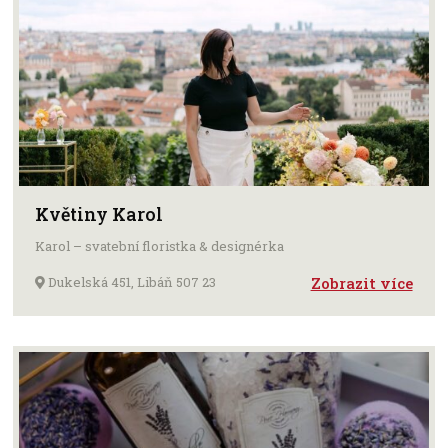
Květiny Karol
Karol – svatební floristka & designérka
Dukelská 451, Libáň 507 23
Zobrazit více