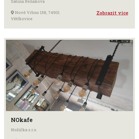
Sabina Řeháková
Nové Vrbno 158, 74901
Zobrazit více
Větřkovice
NOkafe
Nožička s.r.o.