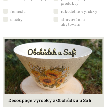
produkty
řemesla
rukodělné výrobky
služby
stravování a
ubytování
Decoupage výrobky z Obchůdku u Safi