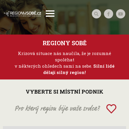
REGIONY SOBĚ
Krizová situace nás naučila, že je rozumné
spoléhat
v některých ohledech sami na sebe.
Silní lidé
dělají silný region!
VYBERTE SI MÍSTNÍ PODNIK