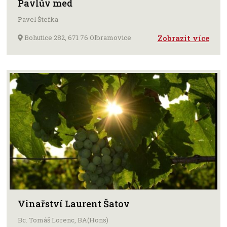
Pavlův med
Pavel Štefka
Bohutice 282, 671 76 Olbramovice
Zobrazit více
Vinařství Laurent Šatov
Bc. Tomáš Lorenc, BA(Hons)